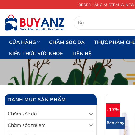
Chuyển
ORDER HÀNG AUSTRALIA, NEW
đến
nội
Tìm
kiếm:
dung
CỬA HÀNG
CHĂM SÓC DA
THỰC PHẨM CH
KIẾN THỨC SỨC KHỎE
LIÊN HỆ
DANH MỤC SẢN PHẨM
-17%
Chăm sóc da
Bán chạy
Chăm sóc trẻ em