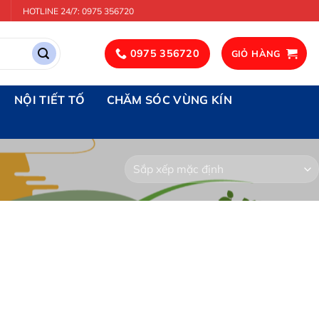
HOTLINE 24/7: 0975 356720
0975 356720
GIỎ HÀNG
NỘI TIẾT TỐ
CHĂM SÓC VÙNG KÍN