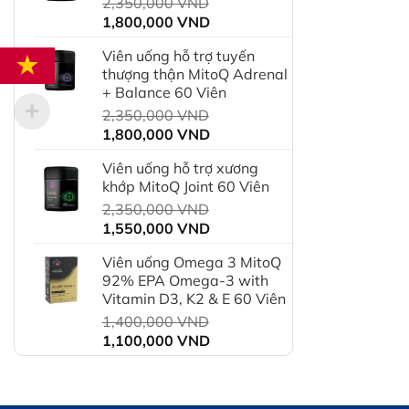
Giá
2,350,000
VND
550,000 VND.
Giá
gốc
1,800,000
VND
hiện
là:
Viên uống hỗ trợ tuyến
tại
2,350,000 VND.
thượng thận MitoQ Adrenal
là:
+ Balance 60 Viên
1,800,000 VND.
Giá
2,350,000
VND
Giá
gốc
1,800,000
VND
hiện
là:
Viên uống hỗ trợ xương
tại
2,350,000 VND.
khớp MitoQ Joint 60 Viên
là:
Giá
2,350,000
VND
1,800,000 VND.
Giá
gốc
1,550,000
VND
hiện
là:
Viên uống Omega 3 MitoQ
tại
2,350,000 VND.
92% EPA Omega-3 with
là:
Vitamin D3, K2 & E 60 Viên
1,550,000 VND.
Giá
1,400,000
VND
Giá
gốc
1,100,000
VND
hiện
là:
tại
1,400,000 VND.
là: