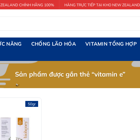
 ZEALAND CHÍNH HÃNG 100%
HÀNG TRỰC TIẾP TẠI KHO NEW ZEALAND
ỨC NĂNG
CHỐNG LÃO HÓA
VITAMIN TỔNG HỢP
Sản phẩm được gắn thẻ “vitamin e”
50gr