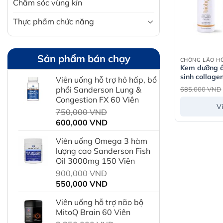
Chăm sóc vùng kín
Thực phẩm chức năng
Sản phẩm bán chạy
CHỐNG LÃO H
Kem dưỡng ẩ
sinh collage
Viên uống hỗ trợ hô hấp, bổ
Natural Vit
phổi Sanderson Lung &
685,000
VND
Tuýp 50g
Congestion FX 60 Viên
V
Giá
750,000
VND
Giá
gốc
600,000
VND
hiện
là:
Viên uống Omega 3 hàm
tại
750,000 VND.
lượng cao Sanderson Fish
là:
Oil 3000mg 150 Viên
600,000 VND.
Giá
900,000
VND
Giá
gốc
550,000
VND
hiện
là:
Viên uống hỗ trợ não bộ
tại
900,000 VND.
MitoQ Brain 60 Viên
là: